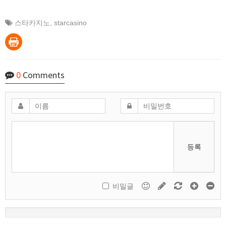
스타카지노
,
starcasino
0
Comments
등록
비밀글