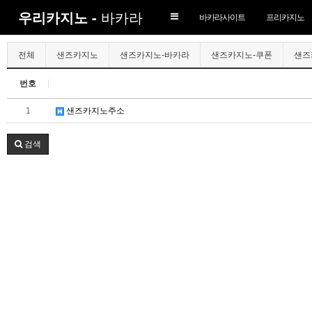
우리카지노 -
바카라
Toggle
바카라사이트
프리카지노
navigation
전체
샌즈카지노
샌즈카지노-바카라
샌즈카지노-쿠폰
샌즈
번호
1
샌즈카지노주소
검색