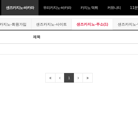
샌즈카지노-바카라
우리카지노-바카라
카지노 먹튀
커뮤니티
1:1
카지노-회원가입
샌즈카지노-사이트
샌즈카지노-주소(1)
샌즈카지노-
제목
1