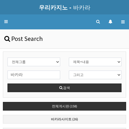
우리카지노 -
바카라
Toggle
navigation
Post Search
검색
전체게시판 (158)
바카라사이트 (26)