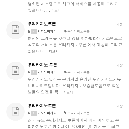
별화된 시스템으로 최고의 서비스를 제공해 드리고
있습니다. …
더보기
우리카지노쿠폰
새창
카지노바카라
우리카지노쿠폰
1
최상의 그래픽을 갖추고 있으며 차별화된 시스템으로
최고의 서비스를 우리카지노쿠폰 에서 제공해 드리고
있습니다…
더보기
우리카지노 쿠폰
새창
카지노바카라
우리카지노쿠폰
1
우리카지노 닷컴은 우리계열 온라인 우리카지노커뮤
니티사이트입니다. 우리카지노보증금도입으로 회원
님들의 안전을 책…
더보기
우리카지노쿠폰
새창
카지노바카라
우리카지노쿠폰
1
최대 규모 우리카지노 쿠폰바이저 에서 예약하고 우
리카지노쿠폰 캐쉬세이브하세요. [이 게시물은 최고