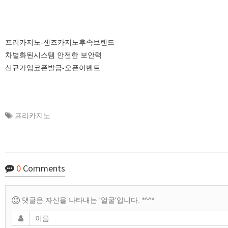
프리카지노-샌즈카지노후속브랜드
차별화된시스템 안전한 보안력
신규가입코폰발급-오픈이벤트
프리카지노
0
Comments
댓글은 자신을 나타내는 '얼굴'입니다. *^^*