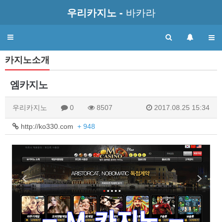
우리카지노 -
바카라
Toggle
navigation
카지노소개
엠카지노
우리카지노
0
8507
2017.08.25 15:34
http://ko330.com
+ 948