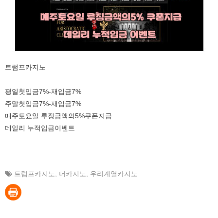
트럼프카지노
평일첫입금7%-재입금7%
주말첫입금7%-재입금7%
매주토요일 루징금액의5%쿠폰지급
데일리 누적입금이벤트
트럼프카지노
,
더카지노
,
우리계열카지노