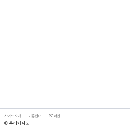
사이트 소개
이용안내
PC 버전
|
|
우리카지노.