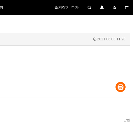
즐겨찾기 추가
문의
2021.06.03 11:20
답변