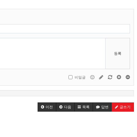
등록
비밀글
이전
다음
목록
답변
글쓰기