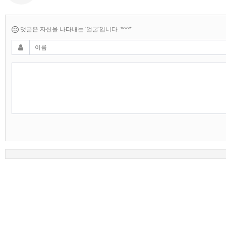
댓글은 자신을 나타내는 '얼굴'입니다. *^^*