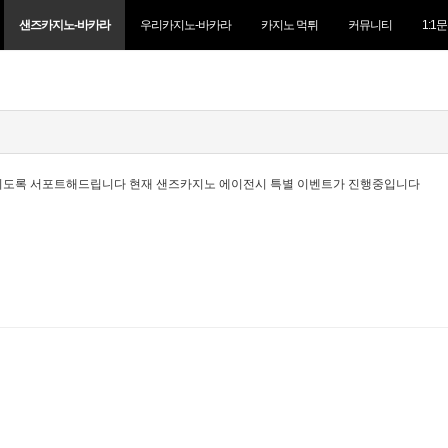
샌즈카지노-바카라
우리카지노-바카라
카지노 먹튀
커뮤니티
1:1
되도록 서포트해드립니다 현재 샌즈카지노 에이전시 특별 이벤트가 진행중입니다