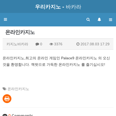
우리카지노 -
바카라
Toggle
navigation
온라인카지노
카지노바카라
0
3376
2017.08.03 17:29
온라인카지노,최고의 온라인 게임인 Palace9 온라인카지노 의 오신
것을 환영합니다. 잭팟으로 가득한 온라인카지노 를 즐기십시오!
온라인카지노
0
Comments