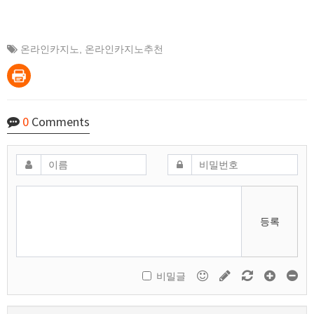
온라인카지노
,
온라인카지노추천
0
Comments
등록
비밀글