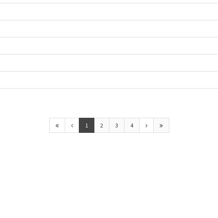
1
2
3
4