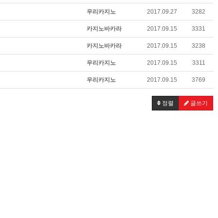
우리카지노
2017.09.27
3282
카지노바카라
2017.09.15
3331
카지노바카라
2017.09.15
3238
우리카지노
2017.09.15
3311
우리카지노
2017.09.15
3769
정렬
글쓰기