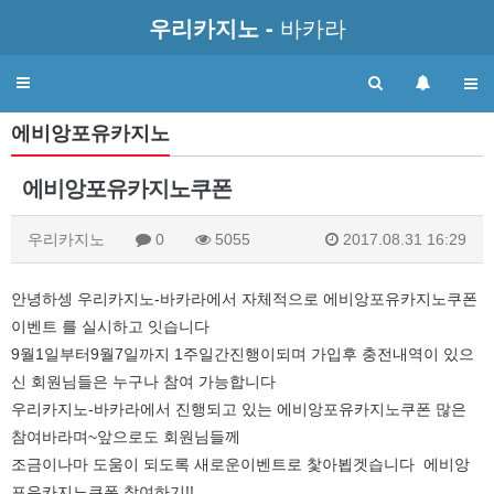
우리카지노 -
바카라
Toggle
navigation
에비앙포유카지노
에비앙포유카지노쿠폰
우리카지노
0
5055
2017.08.31 16:29
안녕하셍 우리카지노-바카라에서 자체적으로 에비앙포유카지노쿠폰
이벤트 를 실시하고 잇습니다
9월1일부터9월7일까지 1주일간진행이되며 가입후 충전내역이 있으
신 회원님들은 누구나 참여 가능합니다
우리카지노-바카라에서 진행되고 있는 에비앙포유카지노쿠폰 많은
참여바라며~앞으로도 회원님들께
조금이나마 도움이 되도록 새로운이벤트로 찿아뵙겟습니다 에비앙
포유카지노쿠폰 참여하기!!