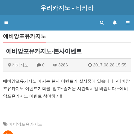
우리카지노 -
바카라
Toggle
navigation
에비앙포유카지노
에비앙포유카지노-본사이벤트
우리카지노
0
3286
2017.08.28 15:55
에비앙포유카지노 에서는 본사 이벤트가 실시중에 있습니다 ~에비앙
포유카지노 이벤트기회를 잡고~즐거운 시간되시길 바랍니다 ~에비
앙포유카지노 이벤트 참여하기!!
에비앙포유카지노