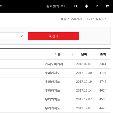
즐겨찾기 추가
문의
홈 > 우리카지노 소개 > 삼삼카지노
검색
이름
날짜
조회
카지노바카라
2018.02.07
3341
우리카지노
2017.12.30
4797
우리카지노
2017.12.19
3746
우리카지노
2017.12.14
4624
우리카지노
2017.12.07
4538
우리카지노
2017.12.01
4428