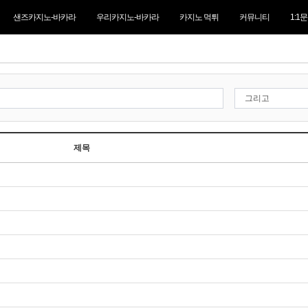
샌즈카지노-바카라
우리카지노-바카라
카지노 먹튀
커뮤니티
1:1
제목