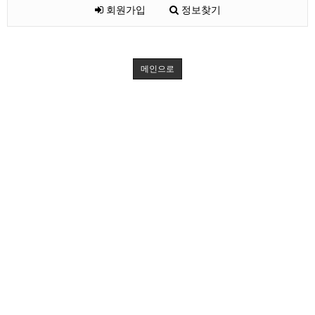
회원가입
정보찾기
메인으로