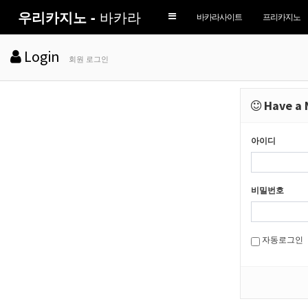
우리카지노 -
바카라
Toggle
바카라사이트
프리카지노
navigation
Login
회원 로그인
Have a N
아이디
비밀번호
자동로그인