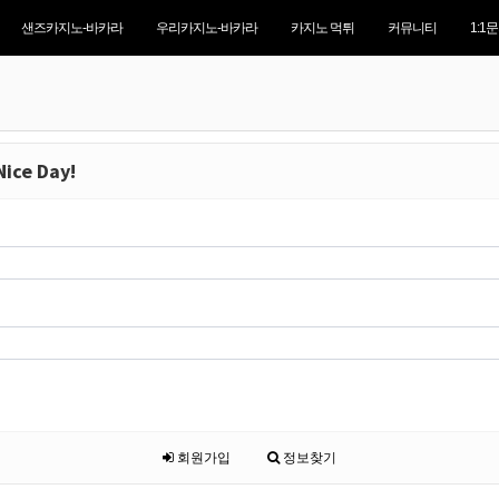
샌즈카지노-바카라
우리카지노-바카라
카지노 먹튀
커뮤니티
1:1
ice Day!
회원가입
정보찾기