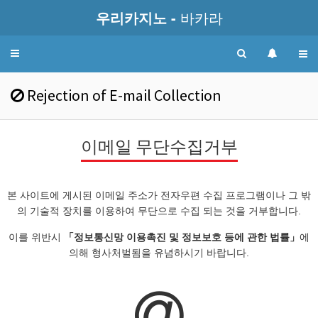
우리카지노 -
바카라
Toggle
navigation
Rejection of E-mail Collection
이메일 무단수집거부
본 사이트에 게시된 이메일 주소가 전자우편 수집 프로그램이나 그 밖
의 기술적 장치를 이용하여 무단으로 수집 되는 것을 거부합니다.
이를 위반시
「정보통신망 이용촉진 및 정보보호 등에 관한 법률」
에
의해 형사처벌됨을 유념하시기 바랍니다.