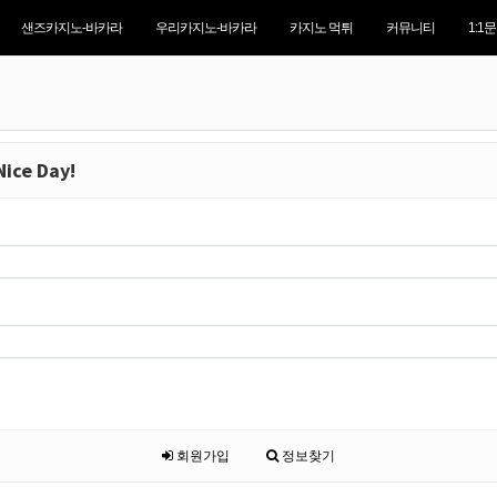
샌즈카지노-바카라
우리카지노-바카라
카지노 먹튀
커뮤니티
1:1
ice Day!
회원가입
정보찾기