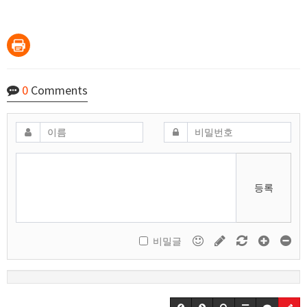
0
Comments
등록
비밀글