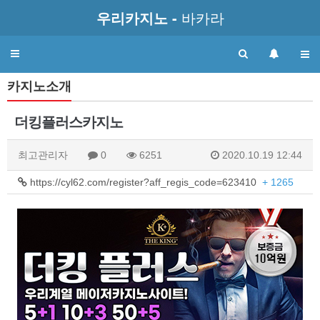
우리카지노 -
바카라
Toggle
navigation
카지노소개
더킹플러스카지노
최고관리자
0
6251
2020.10.19 12:44
https://cyl62.com/register?aff_regis_code=623410
+ 1265