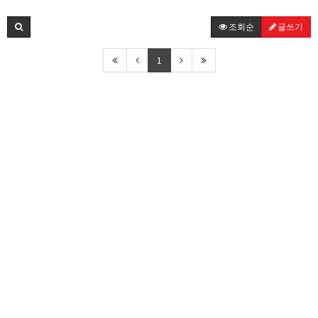
조회순
글쓰기
1