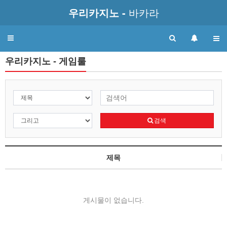
우리카지노 -
바카라
Toggle
navigation
우리카지노 - 게임룰
검색
제목
게시물이 없습니다.