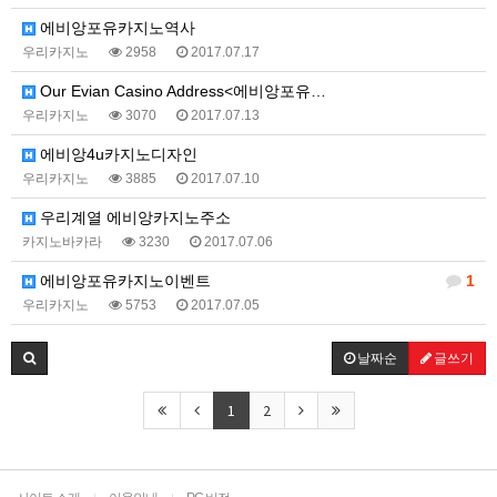
에비앙포유카지노역사
우리카지노
2958
2017.07.17
Our Evian Casino Address<에비앙포유…
우리카지노
3070
2017.07.13
에비앙4u카지노디자인
우리카지노
3885
2017.07.10
우리계열 에비앙카지노주소
카지노바카라
3230
2017.07.06
에비앙포유카지노이벤트
1
우리카지노
5753
2017.07.05
날짜순
글쓰기
1
2