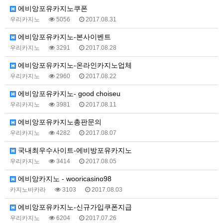
에비앙포유카지노쿠폰
우리카지노
5056
2017.08.31
에비앙포유카지노-본사이벤트
우리카지노
3291
2017.08.28
에비앙포유카지노-온라인카지노업체
우리카지노
2960
2017.08.22
에비앙포유카지노- good choiseu
우리카지노
3981
2017.08.11
에비앙포유카지노총판문의
우리카지노
4282
2017.08.07
국내최우수사이트-에비방포유카지노
우리카지노
3414
2017.08.05
에비앙카지노 - wooricasino98
카지노바카라
3103
2017.08.03
에비앙포유카지노-신규가입쿠폰지급
우리카지노
6204
2017.07.26