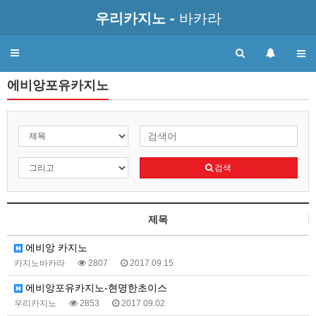
우리카지노 -
바카라
Toggle
navigation
에비앙포유카지노
검색
제목
에비앙 카지노
카지노바카라
2807
2017.09.15
에비앙포유카지노-현명한초이스
우리카지노
2853
2017.09.02